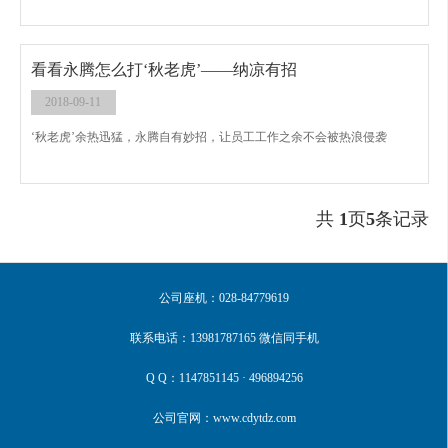
看看永腾怎么打‘秋老虎’——纳凉有招
2018-09-11
‘秋老虎’余热迅猛，永腾自有妙招，让员工工作之余不会被热浪侵袭
共
1
页
5
条记录
公司座机：028-84779619
联系电话：13981787165 微信同手机
Q Q：1147851145 · 496894256
公司官网：www.cdytdz.com