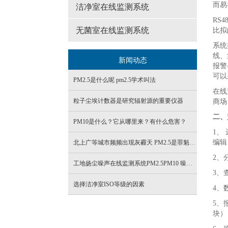
而易
洁净室在线监测系统
RS
无菌室在线监测系统
比拟
系统
线、
新闻动态
报警
可以
PM2.5是什么呢 pm2.5学术叫法
在线
粒子尘埃计数器是研究辐射源的重要仪器
商场
二、
PM10是什么？它从哪里来？有什么危害？
1、
编辑
北上广等城市频频出现灰霾天 PM2.5是罪魁祸首
2、
工地扬尘噪声在线监测系统PM2.5PM10 噪声实时检测设备
3、
选择洁净室ISO等级的因素
4、
5、
块）