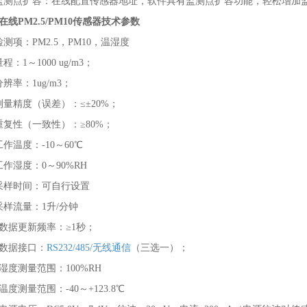
监测点扩容：在线配置传感器地址，软件具有监测点扩容功能，轻松增加
在线PM2.5/PM10传感器技术参数
检测项：PM2.5，PM10，温湿度
程：1～1000 ug/m3；
分辨率：1ug/m3；
测量精度（误差）：≤±20%；
重复性（一致性）：≥80%；
工作温度：-10～60℃
工作湿度：0～90%RH
采样时间：可自行设置
采样流量：1升/分钟
、数据更新频率：≥1秒；
、数据接口：
RS232/485/无线通信
（三选一）；
、湿度测量范围：100%RH
、温度测量范围：-40～+123.8℃