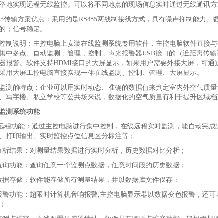
举地实现远程无线监控。可以将不同地点的现场信息实时通过无线通讯方
485传输方案优点：采用的是RS485两线制接线方式，具有噪声抑制能
的；信号稳定。
控制说明：主控电脑上安装在线监测系统专用软件，主控电脑软件直接与
集中多点、自动监测，管理，控制，声光报警器USB接口的（近距离传
器报警。软件支持HDMI接口的大屏显示，如果用户需要外接大屏，可通
采用大屏工控电脑直接实现一体在线监测、控制、管理、大屏显示。
监测的特点：企业可以用实时动态、准确的数据值来判定室内外空气质量
、写字楼、私立学校等公共场来说，数据化的空气质量有利于提升区域档
监测系统功能
 远程功能：通过主控电脑进行集中控制，在线远程实时监测，能自动完
、打印输出、实时监控点位信息区分标注等；
分析结果：对测量结果数据进行实时分析，历史数据对比分析；
查询功能：查询任意一个监测点数据，任意时间段的历史数据；
数据存储：软件能存储所有测量结果，并以数据库文件保存；
报警功能：超限时计算机音响报警,主控电脑显示器以数据变色报警，还
；