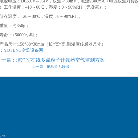
、电源电压：DC5.0V～7.4V，纹波＜30mV，电流≥300mA（电源纹波
）工作温度：–10～60℃，湿度：0～90%RH（无凝露）；
、储存温度：–20～80℃，湿度：0～90%RH；
、重量：约350g；
、寿命：>50000小时；
、产品尺寸:158*88*38mm（长*宽*高,温湿度传感器尺寸）
：
YOTENG空监设备网
下一篇：洁净室在线多点粒子计数器空气监测方案
上一篇：抱歉暂无数据
02