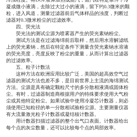
凝成微小液滴，去除过大过小的液滴，留下约0.3微米的颗
粒，进入风道，测量过滤器前后气体样品的浊度，判断过
滤器对0.3微米粉尘的过滤效率。
四、荧光法
荧光法的测试尘源为喷雾器产生的荧光素钠粉尘。
测试方法是在过滤海绵前后取样，然后用水溶解滤纸
上的荧光素钠，然后在特定条件下测量含荧光素钠水溶液
的荧光亮度，亮度反映了粉尘的重量，从而计算出过滤器
的过滤效率。
五、粒子计数法
这种方法在欧洲应用比较广泛，美国的超高效空气过
滤器的测试方法也差不多，是目前世界上主流的海绵测试
方法。尘源是具有确定颗粒尺寸的多分散相液滴或固体粉
尘。有时，过滤器制造商根据用户的特殊要求使用大气粉
尘或其他特定粉尘。如果试验中使用冷凝芯计数器，则必
须使用已知粒径的单一分散相试验粉尘源。主要测量仪器
有大流量激光粒子计数器或凝结核计数器。
用计数器扫描过滤器的整个出气口表面。计数器给出
每个点的灰尘数量，还可以比较每个点的局部效率。