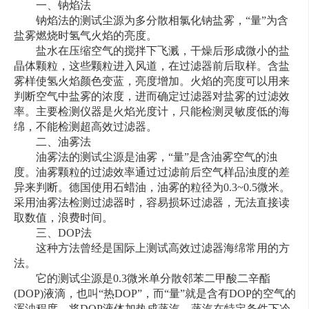
一、钠焰法
钠焰法的测试尘源为多分散相氯化钠盐雾，“量”为含
盐雾燃烧时氢气火焰的亮度。
盐水在压缩空气的搅拌下飞溅，干燥后形成微小的盐
晶体颗粒，这些颗粒进入风道，在过滤器前后取样。含盐
雾样使氢火焰颜色变蓝，亮度增加。火焰的亮度可以用来
判断空气中盐雾的浓度，进而确定过滤器对盐雾的过滤效
率。主要检测仪器是火焰光度计，只能检测灵敏度低的海
绵，不能检测超高效过滤器。
二、油雾法
油雾法的测试尘源是油雾，“量”是含油雾空气的浊
度。油雾颗粒的过滤效率通过过滤前后空气样品浊度的差
异来判断。德国使用石蜡油，油雾的粒径为0.3~0.5微米。
采用油雾法检测过滤器时，容易损坏过滤器，无法直接读
取数值，浪费时间。
三、DOP法
这种方法曾经是国际上测试高效过滤器海绵常用的方
法。
它的测试尘源是0.3微米单分散邻苯二甲酸二辛酯
(DOP)液滴，也叫“热DOP”，而“量”就是含有DOP的空气的
浑浊程度。将DOP液体加热成蒸汽，蒸汽在特定条件下冷