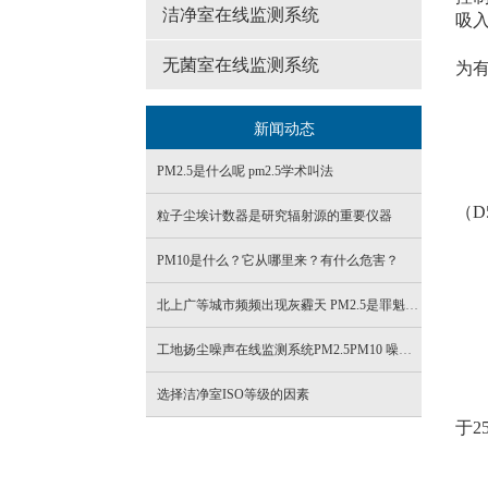
洁净室在线监测系统
吸入
引
无菌室在线监测系统
为
GB
JJ
新闻动态
LD
定
PM2.5是什么呢 pm2.5学术叫法
1、
（D
粒子尘埃计数器是研究辐射源的重要仪器
2、 
单
PM10是什么？它从哪里来？有什么危害？
3 、
北上广等城市频频出现灰霾天 PM2.5是罪魁祸首
与
4、质
工地扬尘噪声在线监测系统PM2.5PM10 噪声实时检测设备
空
5、方
选择洁净室ISO等级的因素
在
于2
数
RO