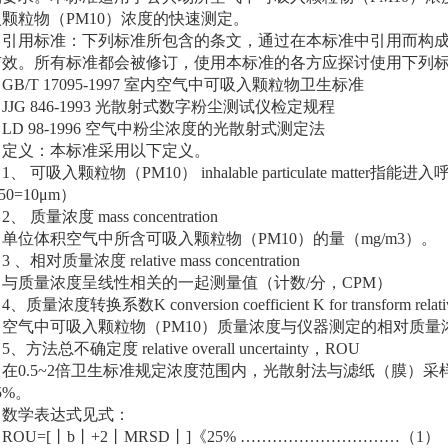
颗粒物（PM10）浓度的快速测定。
用标准：下列标准所包含的条文，通过在本标准中引用而构成为
有效。所有标准都会被修订，使用本标准的各方应探讨使用下列
/T 17095-1997 室内空气中可吸入颗粒物卫生标准
G 846-1993 光散射式数字粉尘测试仪检定规程
 98-1996 空气中粉尘浓度的光散射式测定法
义：本标准采用以下定义。
 可吸入颗粒物（PM10） inhalable particulate matte
50=10μm）
质量浓度 mass concentration
位体积空气中所含可吸入颗粒物（PM10）的量（mg/m3）。
相对质量浓度 relative mass concentration
质量浓度呈线性相关的一起测量值（计数/分，CPM）
量浓度转换系数K conversion coefficient K for transform relative mas
气中可吸入颗粒物（PM10）质量浓度与仪器测定的相对质量
法总不确定度 relative overall uncertainty，ROU
0.5~2倍卫生标准规定浓度范围内，光散射法与滤纸（膜）采
5%。
学表达式见式：
U=[丨b丨+2丨MRSD丨]《25% …………………………（1）