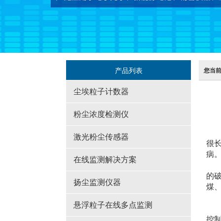
产品列表
您当
尘埃粒子计数器
粉尘浓度检测仪
可
激光粉尘传感器
很
病。
在线监测解决方案
可
的
扬尘监测仪器
煤
可
悬浮粒子在线多点监测
范
控