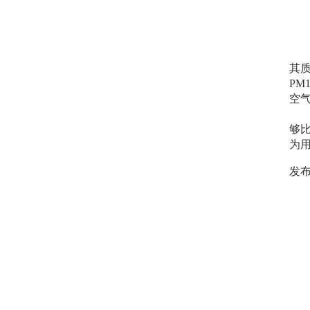
式
M
原
当
其
PM
空
勒夫
够比
为
发