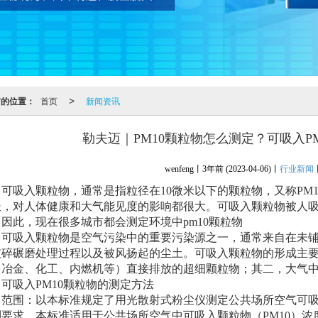
前的位置：
首页
新闻资讯
>
勒夫迈｜PM10颗粒物怎么测定？可吸入P
wenfeng丨
3年前
(2023-04-06)
丨
行业新闻
吸入颗粒物，通常是指粒径在10微米以下的颗粒物，又称PM1
长，对人体健康和大气能见度的影响都很大。可吸入颗粒物被人
因此，现在很多城市都会测定环境中pm10颗粒物
吸入颗粒物是空气污染中的重要污染源之一，通常来自在未铺
破碎碾磨处理过程以及被风扬起的尘土。可吸入颗粒物的形成主
、冶金、化工、内燃机等）直接排放的超细颗粒物；其二，大气
吸入PM10颗粒物的测定方法
围：以本标准规定了用光散射式粉尘仪测定公共场所空气可吸入
制要求。本标准适用于公共场所空气中可吸入颗粒物（PM10）