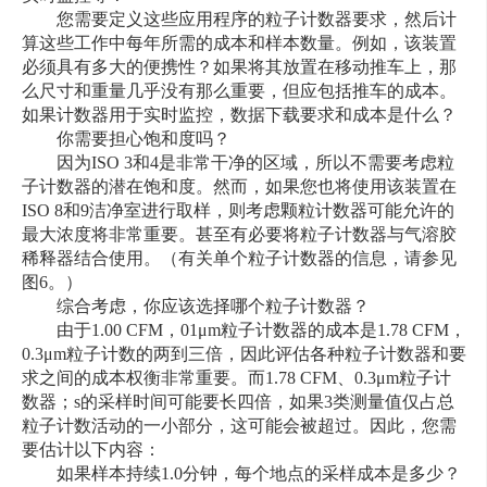
您需要定义这些应用程序的粒子计数器要求，然后计
算这些工作中每年所需的成本和样本数量。例如，该装置
必须具有多大的便携性？如果将其放置在移动推车上，那
么尺寸和重量几乎没有那么重要，但应包括推车的成本。
如果计数器用于实时监控，数据下载要求和成本是什么？
你需要担心饱和度吗？
因为ISO 3和4是非常干净的区域，所以不需要考虑粒
子计数器的潜在饱和度。然而，如果您也将使用该装置在
ISO 8和9洁净室进行取样，则考虑颗粒计数器可能允许的
最大浓度将非常重要。甚至有必要将粒子计数器与气溶胶
稀释器结合使用。（有关单个粒子计数器的信息，请参见
图6。）
综合考虑，你应该选择哪个粒子计数器？
由于1.00 CFM，01μm粒子计数器的成本是1.78 CFM，
0.3μm粒子计数的两到三倍，因此评估各种粒子计数器和要
求之间的成本权衡非常重要。而1.78 CFM、0.3μm粒子计
数器；s的采样时间可能要长四倍，如果3类测量值仅占总
粒子计数活动的一小部分，这可能会被超过。因此，您需
要估计以下内容：
如果样本持续1.0分钟，每个地点的采样成本是多少？