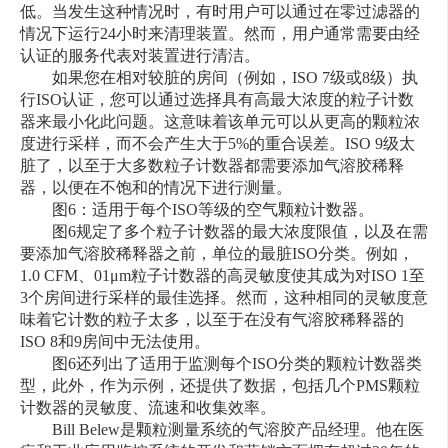
低。当发生这种情况时，有时用户可以通过在零过滤器的
情况下运行24小时来清理装置。然而，用户通常需要由经
认证的服务代表对装置进行清洁。
如果您在相对较脏的房间（例如，ISO 7级或8级）执
行ISO认证，您可以通过选择具有高最大浓度的粒子计数
器来最小化此问题。这意味着该单元可以从更高的颗粒浓
度进行采样，而不会产生大于5%的重合误差。ISO 9级太
脏了，以至于大多数粒子计数器都需要添加气溶胶稀释
器，以便在不饱和的情况下进行测量。
图6：适用于每个ISO等级的空气颗粒计数器。
图6规定了多个粒子计数器的最大浓度限值，以及在需
要添加气溶胶稀释器之前，单位的最脏ISO分类。例如，
1.0 CFM、01μm粒子计数器的高灵敏度使其成为对ISO 1至
3个房间进行采样的最佳选择。然而，这种相同的灵敏度意
味着它计数的粒子太多，以至于在没有气溶胶稀释器的
ISO 8和9房间中无法使用。
图6还列出了适用于监测每个ISO分类的颗粒计数器类
型，此外，作为示例，还提供了数据，包括几个PMS颗粒
计数器的灵敏度、流速和收集效率。
Bill Belew是颗粒测量系统的气溶胶产品经理。他在医