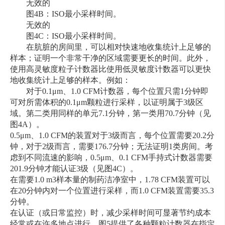
无效的
图4B：ISO最小采样时间。
无效的
图4C：ISO最小采样时间。
在肮脏的房间里，可以相对快速地收集统计上足够的
样本；证明一个非常干净的区域需要更长的时间。此外，
使用高灵敏度粒子计数器比使用低灵敏度计数器可以更快
地收集统计上足够的样本。例如：
对于0.1μm、1.0 CFM计数器，每个位置只需1分钟即
可对所需体积的0.1μm颗粒进行采样，以证明属于3级区
域。第二类用同样的单元7.1分钟，第一类用70.7分钟（见
图4A）。
0.5μm、1.0 CFM的装置对于3级而言，每个位置需要20.2分
钟，对于2级而言，需要176.7分钟；无法证明1类房间。考
虑到不同流速的影响，0.5μm、0.1 CFM手持式计数器需要
201.9分钟才能认证3级（见图4C）。
在需要1.0 m3样本量的制药洁净室中，1.78 CFM装置可以
在20分钟内对一个位置进行采样，而1.0 CFM装置需要35.3
分钟。
在认证（或日常监控）时，减少采样时间可显著节约成本
经常或在许多地点进行。图5提供了各种颗粒计数器在指定