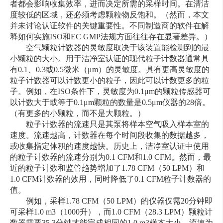
者都会影响收集效率，进而决定所需的采样时间。在清洁
度较低的区域，还必须考虑颗粒物反饱和。（然而，本文
并未讨论认证软件的关键重要性。不同制造商的软件在解
释如何实施ISO和EC GMP法规方面往往存在显著差异。）
空气颗粒计数器的灵敏度取决于该装置能检测到的最
小颗粒的大小。用于洁净室认证的现代粒子计数器通常具
有0.1、0.3或0.5微米（μm）的灵敏度。具有更高灵敏度的
粒子计数器可以计数更小的粒子，因此可以计数更多的粒
子。例如，在ISO条件下，灵敏度为0.1μm的颗粒传感器可
以计数大于或等于0.1μm颗粒的数量是0.5μm仪器的28倍。
（有更多的小颗粒，而不是大颗粒。）
粒子计数器的流速只是其泵将样本空气吸入样本室的
速度。流速越高，计数器在每个时间段收集的数据越多，
或收集指定体积的速度越快。历史上，洁净室认证中使用
的粒子计数器的流速分别为0.1 CFM和1.0 CFM。然而，最
近的粒子计数和监管趋势增加了1.78 CFM（50 LPM）和
1.0 CFM计数器的效用，同时降低了0.1 CFM粒子计数器的
值。
例如，采样1.78 CFM（50 LPM）的仪器仅需20分钟即
可采样1.0 m3（1000升），而1.0 CFM（28.3 LPM）颗粒计
数器需要35.3分钟才能完成相同的1.0 m3样本大小。流速为