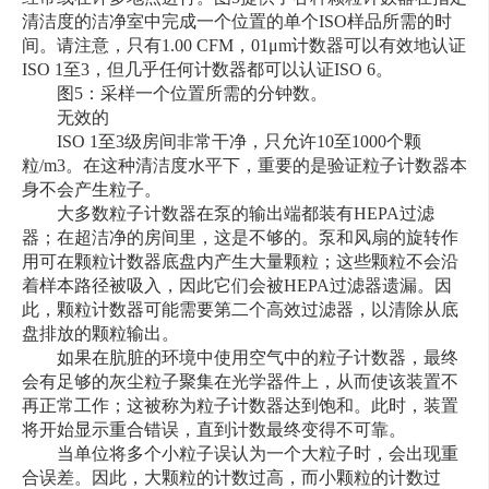
清洁度的洁净室中完成一个位置的单个ISO样品所需的时
间。请注意，只有1.00 CFM，01μm计数器可以有效地认证
ISO 1至3，但几乎任何计数器都可以认证ISO 6。
图5：采样一个位置所需的分钟数。
无效的
ISO 1至3级房间非常干净，只允许10至1000个颗
粒/m3。在这种清洁度水平下，重要的是验证粒子计数器本
身不会产生粒子。
大多数粒子计数器在泵的输出端都装有HEPA过滤
器；在超洁净的房间里，这是不够的。泵和风扇的旋转作
用可在颗粒计数器底盘内产生大量颗粒；这些颗粒不会沿
着样本路径被吸入，因此它们会被HEPA过滤器遗漏。因
此，颗粒计数器可能需要第二个高效过滤器，以清除从底
盘排放的颗粒输出。
如果在肮脏的环境中使用空气中的粒子计数器，最终
会有足够的灰尘粒子聚集在光学器件上，从而使该装置不
再正常工作；这被称为粒子计数器达到饱和。此时，装置
将开始显示重合错误，直到计数最终变得不可靠。
当单位将多个小粒子误认为一个大粒子时，会出现重
合误差。因此，大颗粒的计数过高，而小颗粒的计数过