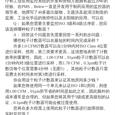
疗和工业应用监控系统的开发和营销方面拥有超过20年的
经验。在PMS，Belew一直是开发用于制药应用的监控器的
领导者。他撰写了40多篇出版物，主题涉及超清洁制造的
监测、工业化学品的致癌性以及太阳能的应用。可以在
Q： 如果您需要主要监控ISO 3级和4级洁净室，您应
该选择哪种粒子计数器？
A： 回答这个问题首先需要回答一系列初步问题：
哪些粒子计数器可以在最短的时间内完成采样？
许多1.0 CFM计数器可以在1分钟内对ISO Class 4位置
进行采样。然而，第三类要求更高，这清楚地表明了计数
效率的重要性。因此，1.00 CFM，01μm粒子计数器可以在
1分钟内对3级位置进行采样，而1.78 CFM，0.3μm粒子计
数仪每个位置需要4分钟（见图5）。其他粒子计数器只需
花费太长时间来对第3类进行采样。
你会用这个粒子计数器来认证其他房间多少钱？
如果您将使用同一个单元来认证ISO 1和2房间，则使
用1.00 CFM，01μm所节省的时间是如此之长，因此额外的
成本通常是合理的。但如果您将其用于5级或更高级别的认
证，0.1μm粒子计数器可能会被过度使用。
您将在多大程度上使用此粒子计数器进行故障排除、
实时监控等？