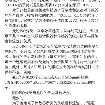
0.1 CFM的手持式监测仪需要353分钟才能采样1.0 m3。
粒子计数器的收集效率描述了灵敏度和流速对计数器
的综合影响；收集数据的能力。与0.5μm、0.1 CFM粒子计
数器相比，它被定义为预期粒子浓度乘以选定粒子计数器
的流速的乘积。
无论ISO分类，采集效率越高，采样时间越短。图1显
示了几个PMS空气颗粒计数器和传感器的收集效率与灵敏
度和流速的关系。
ISO 14644-1已成为清洁区域空气清洁度分类的主要全
球标准。图2列出了如果区域要达到规定的ISO清洁度等
级，允许的最大颗粒数量（每立方米）。需要注意的是，
每一个连续更高的分类允许的粒子数量大约是前一类的10
倍。此外，尺寸A和尺寸B的颗粒的比例在所有类别中几乎
保持不变。例如：
4级允许10200个≥0.3μm或3520个≥0.5μm的颗粒。
5级允许102000个≥0.3μm的颗粒，或35200个≥0.5μm的粒
子。
图2:ISO分类与允许的最大颗粒浓度。
无效的
为了确定粒子计数器所需的灵敏度和流速，以验证一