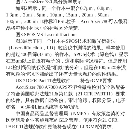
图2 AccuSizer 780 高分辨率展示
如图2所示，同一个样本中混合0.7μm，0.8μm，
1.3μm，2μm，5μm，10μm，15μm，20μm，50μm，
100μm，200μm 11种标准PSL粒子，AccuSizer 780可以很容
易将每种不同大小的标粒区分清楚。
图3 SPOS VS Laser diffraction
图3展示了同一个样本在SPOS技术和激光衍射法
（Laser diffraction，LD）粒度仪中测得的结果。样本使用
的是过400目筛(37μm）的样本。SPOS技术（绿色线）显示
在35μm以上是没有粒子的，这和实际情况相符。但是使用
LD检测得到的仅仅是“相似”的分布，但是在100μm本来没
有颗粒的情况下却给出了还有大量大颗粒的假性结果。
US 21CFR Part 11法规软件——符合cGMP要求
AccuSizer 780 A7000 APS不溶性微粒检测仪全系配备
了符合美国联邦法规21章第11款（21 CFR PART11）要求
的软件。具有数据自动备份，审计追踪，权限分级，电子
签名，可连接Lims系统等多项功能。
中国食品药品监督管理局（NMPA）有政策趋势将对
医药研发企业实施规范的GLP 管理。使用符合21 CFR
PART 11法规的软件更能符合现在GLP/GMP的要求。