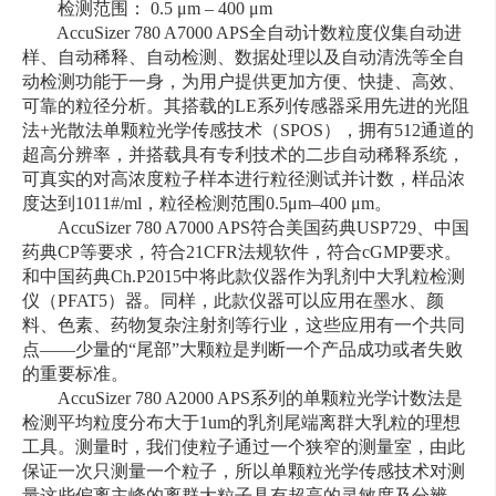
检测范围： 0.5 μm – 400 μm
AccuSizer 780 A7000 APS全自动计数粒度仪集自动进
样、自动稀释、自动检测、数据处理以及自动清洗等全自
动检测功能于一身，为用户提供更加方便、快捷、高效、
可靠的粒径分析。其搭载的LE系列传感器采用先进的光阻
法+光散法单颗粒光学传感技术（SPOS），拥有512通道的
超高分辨率，并搭载具有专利技术的二步自动稀释系统，
可真实的对高浓度粒子样本进行粒径测试并计数，样品浓
度达到1011#/ml，粒径检测范围0.5μm–400 μm。
AccuSizer 780 A7000 APS符合美国药典USP729、中国
药典CP等要求，符合21CFR法规软件，符合cGMP要求。
和中国药典Ch.P2015中将此款仪器作为乳剂中大乳粒检测
仪（PFAT5）器。同样，此款仪器可以应用在墨水、颜
料、色素、药物复杂注射剂等行业，这些应用有一个共同
点——少量的“尾部”大颗粒是判断一个产品成功或者失败
的重要标准。
AccuSizer 780 A2000 APS系列的单颗粒光学计数法是
检测平均粒度分布大于1um的乳剂尾端离群大乳粒的理想
工具。测量时，我们使粒子通过一个狭窄的测量室，由此
保证一次只测量一个粒子，所以单颗粒光学传感技术对测
量这些偏离主峰的离群大粒子具有超高的灵敏度及分辨