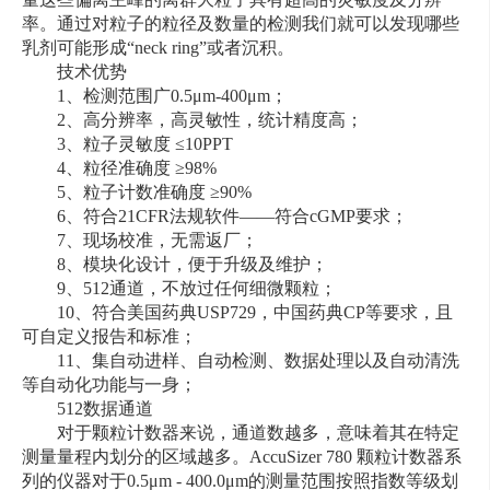
率。通过对粒子的粒径及数量的检测我们就可以发现哪些
乳剂可能形成“neck ring”或者沉积。
技术优势
1、检测范围广0.5μm-400μm；
2、高分辨率，高灵敏性，统计精度高；
3、粒子灵敏度 ≤10PPT
4、粒径准确度 ≥98%
5、粒子计数准确度 ≥90%
6、符合21CFR法规软件——符合cGMP要求；
7、现场校准，无需返厂；
8、模块化设计，便于升级及维护；
9、512通道，不放过任何细微颗粒；
10、符合美国药典USP729，中国药典CP等要求，且
可自定义报告和标准；
11、集自动进样、自动检测、数据处理以及自动清洗
等自动化功能与一身；
512数据通道
对于颗粒计数器来说，通道数越多，意味着其在特定
测量量程内划分的区域越多。AccuSizer 780 颗粒计数器系
列的仪器对于0.5μm - 400.0μm的测量范围按照指数等级划