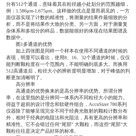
分有512个通道，意味着其在粒径越小处划分的范围越细，
例：1.586μm-1.675μm。这样做的优点是显而易见的，一方
面仪器实现了计数的精准性，将测量的结果作最细致的分
析，而不是将结果作大致的分类。另一方面，对于测量复
杂体系和多组分的样品，数据能很好的体现在结果图谱及
数据中。
图1多通道的优势
如上四张图是同样一个样本在使用不同通道的时候的
表现，明显可以看出，使用8、16、32个通道的时候，仅仅
能判断颗粒度在一个范围内，不能明确到底多大。而换用
512高通道后，粒径大小的辨析度明显增加，对于峰值的判
断更加清晰明了。
高分辨率
高通道的优势换来的是高分辨率的优势。所谓分辨
率，在这里指的是分辨同一体系内不同粒径大小的能力。
得益于超前的设计理念和软硬件组合，AccuSizer 780系列
仪器除了能够呈现完全不同于经典光散射的颗粒计数分布
外，相对于经典的电阻法和光阻法，具有更高的分辨率和
精准性。它不会错过任何“尾部” 大颗粒，而这些“尾部”大
颗粒往往是决定产品好坏的标准。