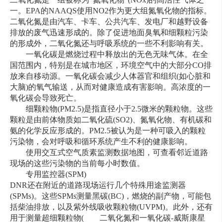
一。EPA的NAAQS使用NO2作为更大组氮氧化物的指标。
二氧化氮是由汽车、卡车、公共汽车、发电厂和越野设备
排放的废气迅速形成的。除了促进地面臭氧和细颗粒污染
的形成外，二氧化氮还与呼吸系统的一些不利影响有关。
一氧化碳是燃烧过程中释放出的无色无味气体。在全
国范围内，特别是在城市地区，环境空气中的大部分CO排
放来自移动源。一氧化碳会减少人体器官和组织(如心脏和
大脑)的氧气输送，从而对健康造成有害影响。高浓度的一
氧化碳会导致死亡。
细颗粒物(PM2.5)是指直径小于2.5微米的颗粒物。这些
颗粒是由前体物质如二氧化硫(SO2)、氮氧化物、有机碳和
氨的化学反应形成的。PM2.5被认为是一种可吸入的颗粒
污染物，会对呼吸和循环系统产生不利的健康影响。
使用交互式空气质素监测数据地图，可查看邻近道路
现场的这些污染物的当前每小时数值。
专用监控器(SPM)
DNR还在附近的道路现场运行几个特殊用途监测器
(SPMs)。这些SPMs测量黑碳(BC)，燃烧的副产物，可能包
括柴油排放，以及紫外线吸收颗粒物(UVPM)。此外，还有
用于测量超细颗粒物(
二氧化氮和一氧化碳-威斯康星