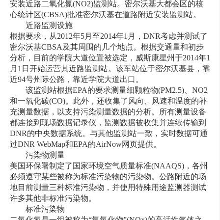
安装近路二氧化氮(NO2)监测站。密尔沃基大都会区的核
心统计区(CBSA)批准密尔沃基在道路附近安装监测站。
近路监测设施
根据要求，从2012年5月至2014年1月，DNR考虑并测试了
密尔沃基CBSA及其周围的几个地点。根据交通量和初步
分析，目前的学院大道位置被选定，威斯康星州于2014年1
月1日开始运营其近路监测站。该车站位于密尔沃基县，靠
近94号州际公路，靠近学院大道出口。
该监测站根据EPA的要求测量细颗粒物(PM2.5)、NO2
和一氧化碳(CO)。此外，还收集了风向、风速和温度的补
充测量数据，以支持污染测量数据的分析。所有测量设备
都连接到现场数据记录仪，监测数据被收集并连续传输到
DNR的中央数据系统。与其他监测站一致，实时数据可通
过DNR WebMap和EPA的AirNow网页提供。
污染物测量
美国环保署制定了国家环境空气质量标准(NAAQS)，各州
必须遵守某些被称为标准污染物的污染物。公路附近的场
地目前测量三种标准污染物，并使用特殊用途监测器测试
许多其他非标准污染物。
标准污染物
二氧化氮是一组被称为“氮氧化物”(NOx)的高活性气体之