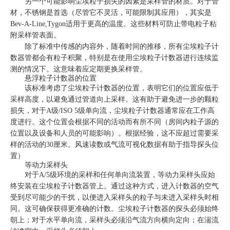
另一个可能影响尘埃粒子损失的因素是采样管的材质。对于管
材，不锈钢是首选（尽管它不灵活，可能限制其应用），其实是
Bev-A-Line,Tygon适用于更高的温度。这些材料可防止带电粒子粘
附采样管表面。
除了标准中传感的内容外，随着时间的推移，所有尘埃粒子计
数器管都会有粒子积聚，特别是在使用尘埃粒子计数器进行连续监
测的情况下。这意味着应定期更换采样管。
悬浮粒子计数器的位置
该标准考虑了尘埃粒子计数器的位置，表明它们的位置应低于
采样高度，以避免通过管道向上采样。这有助于避免进一步的颗粒
损失，对于
A级/ISO 5级单向流，尘埃粒子计数器通常应在工作高
度进行。这个位置会根据不同的活动而有所不同（房间内粒子源的
位置以及设备和人员的可能影响）。根据经验，这不应超过需要采
样的活动的30厘米。风速读数或气流可视化数据有助于指导探头位
置）
等动力采样头
对于
A/5级环境的采样和任何单向流装置，等动力采样头应始
终安装在尘埃粒子计数器管上。通过这种方式，进入计数器的空气
受到尽可能少的干扰，以便进入采样头的粒子与未进入采样头时相
同。这可确保获得更准确的计数。尘埃粒子计数器的探头必须始终
朝上；对于水平单向流，采样头必须沿气流方向横向定向；在湍流