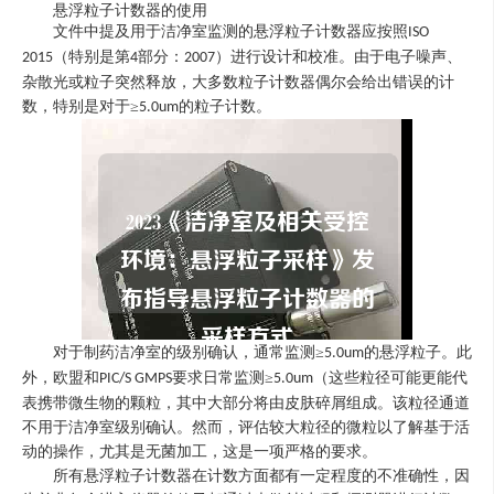
悬浮粒子计数器的使用
文件中提及用于洁净室监测的悬浮粒子计数器应按照
ISO
（特别是第
部分：
）进行设计和校准。由于电子噪声、
2015
4
2007
杂散光或粒子突然释放，大多数粒子计数器偶尔会给出错误的计
数，特别是对于
≥
的粒子计数。
5.0um
对于制药洁净室的级别确认，通常监测
≥
的悬浮粒子。此
5.0um
外，欧盟和
要求日常监测
≥
（这些粒径可能更能代
PIC/S GMPS
5.0um
表携带微生物的颗粒，其中大部分将由皮肤碎屑组成。该粒径通道
不用于洁净室级别确认。然而，评估较大粒径的微粒以了解基于活
动的操作，尤其是无菌加工，这是一项严格的要求。
所有悬浮粒子计数器在计数方面都有一定程度的不准确性，因