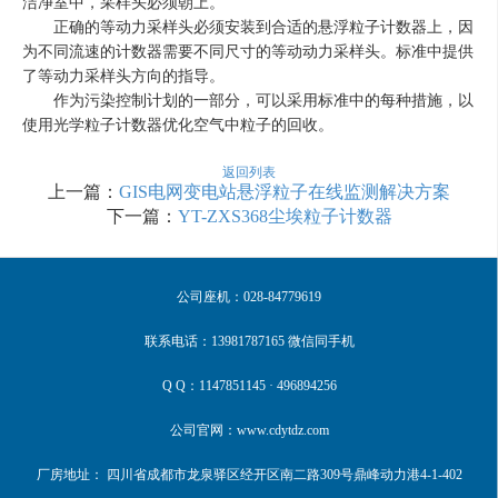
洁净室中，采样头必须朝上。
正确的等动力采样头必须安装到合适的悬浮粒子计数器上，因
为不同流速的计数器需要不同尺寸的等动动力采样头。标准中提供
了等动力采样头方向的指导。
作为污染控制计划的一部分，可以采用标准中的每种措施，以
使用光学粒子计数器优化空气中粒子的回收。
返回列表
上一篇：
GIS电网变电站悬浮粒子在线监测解决方案
下一篇：
YT-ZXS368尘埃粒子计数器
公司座机：028-84779619
联系电话：13981787165 微信同手机
Q Q：1147851145 · 496894256
公司官网：www.cdytdz.com
厂房地址： 四川省成都市龙泉驿区经开区南二路309号鼎峰动力港4-1-402