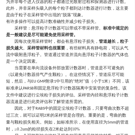
为并非每个进入仪器的粒子都通过光散射过程和探测器进行计数。
此外，并非采样头吸入的每个粒子都到达计数器进行计数，这主要
是由于粒子在采样管中出现的
“脱落”现象。
有许多操作可以提高计数准确性并减少粒子损失。
采样管：悬浮粒子计数器可以带或不带采样管。
标准中规定的
是一般建议是尽可能避免使用采样管。
因每次使用采样管时，都会有悬浮粒子损失，
管道越长，粒子
损失越大
。
采样管材料也很重要
，有些材料具有静电荷，可以从气
流中吸附悬浮粒子。管道通过管道并流向悬浮粒子计数器的气体也
是一个决定因素。
当需要在单向流设备外部放置计数器时，管道是不可避免的
（以避免计数器排气产生颗粒）。在这些情况下，管道应尽可能
短，然后，与
附录
中引用的“绝对”值（小于
米）不同，该
EU GMP
1
1
标准承认
和固定悬浮粒子计数器隔离中安装管的复杂性。该
PARSB
文件中建议进行尘埃粒子损失的评估。采样管内径和悬浮粒子计数
器流速是进行此类评估和了解管道所需的。
因此，对于
中的固定尘埃粒子计数器，只要弯曲次数不超
RABS
过三次，就可以证明
米的采样管是合理的。重要的是，弯曲的数
2
量与颗粒损失相关。例如，如标准所示，在使用直径为
的管道
5mm
时，
≥0.2um的粒径损失在2米处达到10%