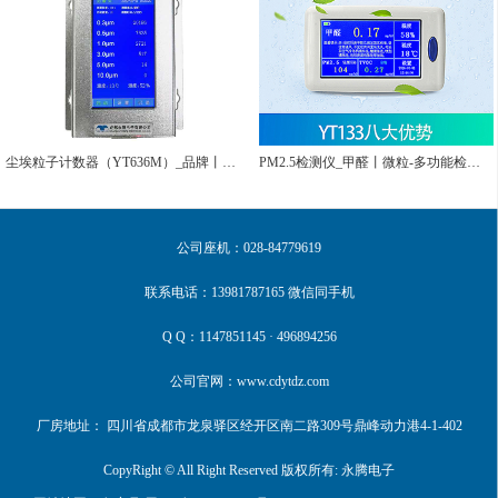
尘埃粒子计数器（YT636M）_品牌丨厂家直销
PM2.5检测仪_甲醛丨微粒-多功能检测超米家
公司座机：028-84779619
联系电话：13981787165 微信同手机
Q Q：1147851145 · 496894256
公司官网：www.cdytdz.com
厂房地址： 四川省成都市龙泉驿区经开区南二路309号鼎峰动力港4-1-402
CopyRight © All Right Reserved 版权所有: 永腾电子