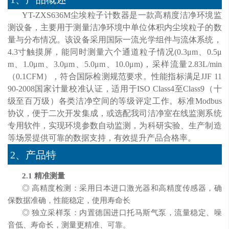
YT-ZXS636M尘埃粒子计数器是一款高精度洁净环境监
测设备，主要用于测量洁净环境中单位体积内尘埃粒子的数
量与分布情况。该设备采用国际一流光学组件与流体系统，
4.3寸触摸屏，能同时测量六个通道粒子情况(0.3μm、0.5μ
m、1.0μm、3.0μm、5.0μm、10.0μm)，采样流量2.83L/min
（0.1CFM），符合国际检测规范要求。性能指标满足JJF 11
90-2008国家计量校准认证，适用于ISO Class4至Class9（十
级至百万级）各类洁净空间的等级评定工作。标准Modbus
协议，便于二次开发集成，或选配我司洁净室在线监测系统
专用软件，实现环境参数自动监测，为科研实验、生产制造
等场景提供可靠的数据支持，有效提升产品合格率。
2、产品特
2.1
精准测量
◎ 高精度检测：采用日本进口激光器和高精度传感器，确
保数据准确，性能稳定，使用寿命长
◎ 独立采样泵：内置德国进口托马斯气泵，流量稳定、噪
音低、寿命长，测量更精准、可靠。