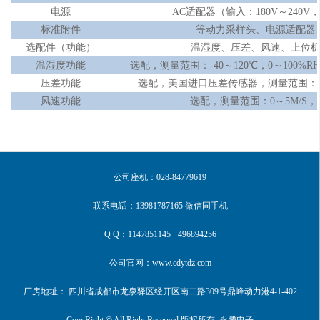
电源
AC适配器（输入：180V～240V，输
标准附件
等动力采样头、电源适配器
选配件（功能）
温湿度、压差、风速、上位
温湿度功能
选配，测量范围：
-40～120℃，0～100%
压差功能
选配，美国进口压差传感器，测量范围：
风速功能
选配，测量范围：
0～5M/S，
公司座机：028-84779619
联系电话：13981787165 微信同手机
Q Q：1147851145 · 496894256
公司官网：www.cdytdz.com
厂房地址： 四川省成都市龙泉驿区经开区南二路309号鼎峰动力港4-1-402