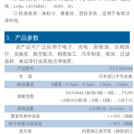
线：LoRa（433MHz）、WIFI、4G
◎ 轻便易用：体积小、重量轻，壁挂安装，适用于各类洁
净环境。
3、产品参数
该产品可广泛应用于电子、光电、新能源、生物医
疗、实验室、航空航天、精密加工、汽车制造、喷涂、过滤
器材、食品等行业其他洁净场景。
产品型号
YT-ZXS636M
光
源
日本进口半导体激
0.3
μm
、
0.5
μm
、
1.0
μm
、
3.0
μm
、
5
粒径通道
6通道：
～
ISO14644-1标准(4级
9级），FS20
测量范围
～
GMP2010标准（A级
D级），GB/T162
采样流量
2.83升/分（0.1cfm）
重复性相对误差
＜
±10%（国标
粒子浓度示值误差
＜
±30%（国标
真空源
内置独立真空泵（德国进口