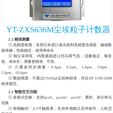
YT-ZXS636M尘埃粒子计数器
2.1
精准测量
◎ 高精度检测：采用日本进口激光器和高精度传感器，确保数
据准确，性能稳定，使用寿命长
◎ 独立采样泵：内置德国进口托马斯气泵，流量稳定、噪音
低、寿命长，测量更精准、可靠。
◎ 六通道同步测量：0.3
μm
、
0.5
μm
、
1.0
μm
、
3.0
μm
、
5.0
μm
、
10.0
μm
◎
数据溯源：
可
通过
CNAS认证机构校准
，符合
JJF 1190-2008
校准规范。
2.2
智能交互功能
◎
多模式
切换
：
支持
pcs/L
、
pcs/m³
、
pcs/
ft
³
、累积、差分
单位
切换
◎ 智能触控：4.3寸触摸屏，支持本地独立启停操作，人机交