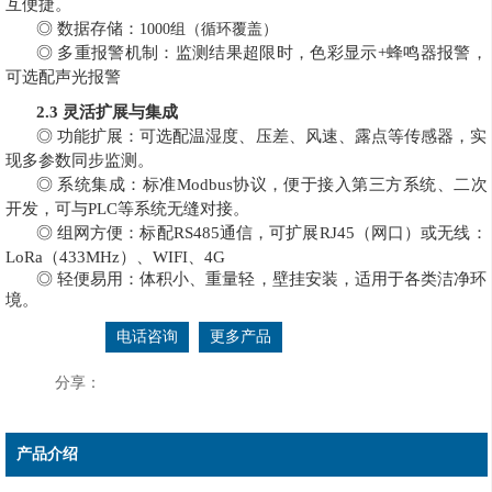
互便捷。
◎
数据
存储：
1000组（循环覆盖）
◎
多重报警机制：
监测结果超限时
，
色彩显示
+
蜂鸣
器
报警
，
可选配
声光报警
2.3
灵活扩展与集成
◎ 功能扩展：可选配温湿度、压差、风速、露点等传感器，实
现多参数同步监测。
◎ 系统集成：标准Modbus协议，便于接入第三方系统、二次
开发，可与PLC等系统无缝对接。
◎
组网方
便
：
标配
RS485通信，
可扩展
RJ45（网口）或无线：
LoRa（433MHz）、WIFI、4G
◎ 轻便易用：体积小、重量轻，壁挂安装，适用于各类洁净环
境。
电话咨询
更多产品
分享：
产品介绍