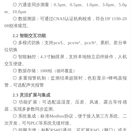
◎ 六通道同步测量：0.3
μm
、
0.5
μm
、
1.0
μm
、
3.0
μm
、
5.0
μ
m
、
10.0
μm
◎
数据溯源：
可
通过
CNAS认证机构校准
，符合
JJF 1190-20
08校准规范。
2.2
智能交互功能
◎
多模式
切换
：
支持
pcs/L
、
pcs/m³
、
pcs/
ft
³
、累积、差分
单
位切换
◎ 智能触控：4.3寸触摸屏，支持本地独立启停操作，人机
交互便捷。
◎
数据
存储：
1000组（循环覆盖）
◎
多重报警机制：
监测结果超限时
，
色彩显示
+
蜂鸣
器
报
警
，可选配
声光报警
2.3
灵活扩展与集成
◎ 功能扩展：可选配温湿度、压差、风速、露点等传感
器，实现多参数同步监测。
◎ 系统集成：标准Modbus协议，便于接入第三方系统、二
次开发，可与PLC等系统无缝对接。
◎
组网方
便
：
标配
RS485通信，
可扩展
RJ45（网口）或无