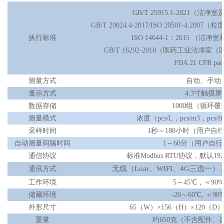
GB/T 25915.1-2021（
GB/T 29024.4-2017/ISO 20501-4
执行标准
ISO 14644-1：2015 （
GB/T 16292-2010（医药工业洁
FDA 21 CFR part
测量方式
自动、手动
显示方式
4.3寸触摸屏
数据存储
1000组（循环覆
测量模式
浓度（
pcs/L，pcs/m3，pc
采样时间
1秒～180小时（用户自
自动测量间隔时间
1～60分（用户自
通信协议
标准
Modbus RTU协议，默认1
无线（
Loar、WIFI、4G三选一）
通讯方式
工作环境
5～45℃，＜90%
储藏环境
-20～60℃, ＜90
外形尺寸
65（W）×156（H）×120（
重量
约
650克（不含配件、