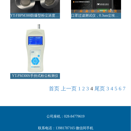
YT-FBPM300防爆型粉尘浓度检测仪
口罩过滤测试仪，0.3um尘埃粒子计数器
YT-PM300S手持式粉尘检测仪
首页️
上一页
1
2
3
4
尾页
3
4
5
6
7
公司座机：028-84779619
联系电话：13981787165 微信同手机